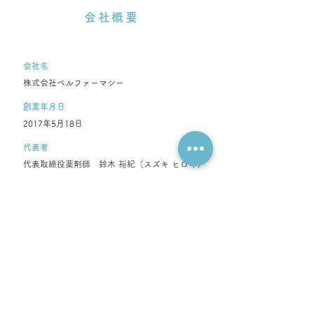
会社概要
会社名
株式会社ベルファーマシー
創業年月日
2017年5月18日
代表者
代表取締役薬剤師 鈴木 裕紀（スズキ ヒロキ）
所在地
〒154-0012
東京都世田谷区駒沢3丁目1-14
駒沢パークマンション1階B区画
電話番号
03-6453-2035
FAX番号