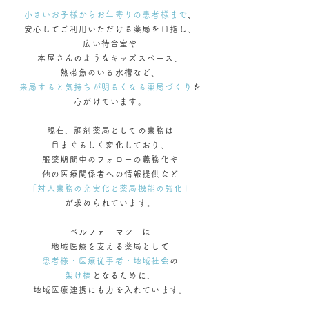
小さいお子様からお年寄りの患者様まで
、
安心してご利用いただける薬局を目指し、
広い待合室や
本屋さんのようなキッズスペース、
熱帯魚のいる水槽など、
来局すると気持ちが明るくなる薬局づくり
を
心がけています。
現在、調剤薬局としての業務は
目まぐるしく変化しており、
服薬期間中のフォローの義務化や
他の医療関係者への情報提供など
「対人業務の充実化と薬局機能の強化」
が求められています。
ベルファーマシーは
地域医療を支える薬局として
患者様・医療従事者・地域社会
の
架け橋
となるために、
地域医療連携
にも力を入れています。