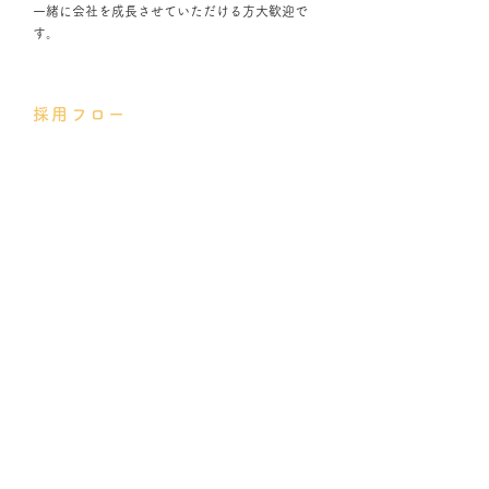
一緒に会社を成長させていただける方大歓迎で
す。
採用フロー
エントリー
履歴書提出
面接
内定